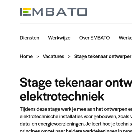
Diensten
Werkwijze
Over EMBATO
Werke
Home
>
Vacatures
>
Stage tekenaar ontwerper
Stage tekenaar ont
elektrotechniek
Tijdens deze stage werk je mee aan het ontwerpen e
elektrotechnische installaties voor gebouwen, zoals ve
data- en energievoorzieningen. Je leert hoe je techn
principes omzet naar heldere werktekeningen in pr