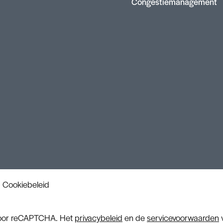
Congestiemanagement
Cookiebeleid
door reCAPTCHA. Het
privacybeleid
en de
servicevoorwaarden
v