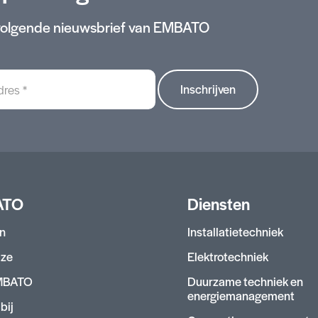
stvolgende nieuwsbrief van EMBATO
s
ATO
Diensten
n
Installatietechniek
jze
Elektrotechniek
MBATO
Duurzame techniek en
energiemanagement
bij