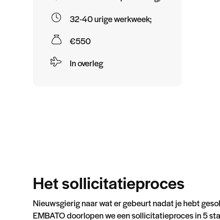
32-40 urige werkweek;
€550
In overleg
Het sollicitatieproces
weede gesprek
4. Wees welkom
Nieuwsgierig naar wat er gebeurt nadat je hebt gesoll
odigen je graag uit
Benieuwd hoe het is om
EMBATO doorlopen we een sollicitatieproces in 5 st
een tweede gesprek.
bij EMBATO te werken? Je