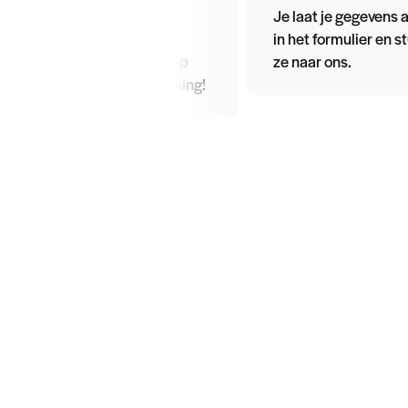
bent en dat vieren we
Je laat je gegevens 
graag samen met een
in het formulier en s
heerlijk stukje taart. Op
ze naar ons.
een mooie samenwerking!