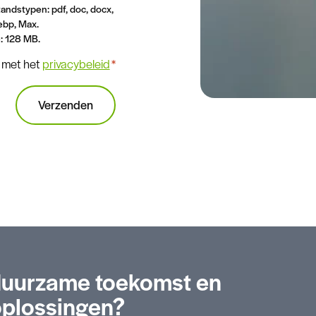
ndstypen: pdf, doc, docx,
webp, Max.
: 128 MB.
 met het
privacybeleid
*
duurzame toekomst en
oplossingen?