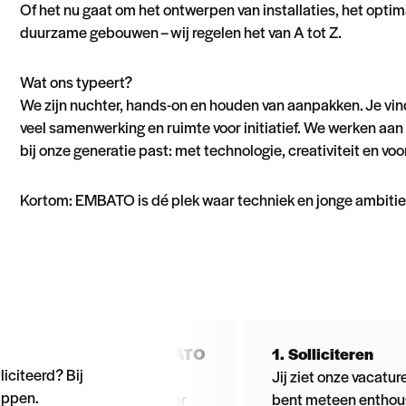
Of het nu gaat om het ontwerpen van installaties, het optima
duurzame gebouwen – wij regelen het van A tot Z.
Wat ons typeert?
We zijn nuchter, hands-on en houden van aanpakken. Je vindt
veel samenwerking en ruimte voor initiatief. We werken aan
bij onze generatie past: met technologie, creativiteit en vo
Kortom: EMBATO is dé plek waar techniek en jonge ambit
5. Welkom bij EMBATO
1. Solliciteren
iciteerd? Bij
Starten maar! We zijn
Jij ziet onze vacatur
appen.
ontzettend blij dat je er
bent meteen enthous