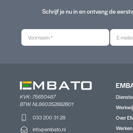
Schrijf je nu in en ontvang de eer
Voornaam
E-
*
mailadre
*
EMB
KVK: 75650487
Dienste
BTW: NL860352882B01
Werkwi
033 200 31 28
Over E
Werken 
info@embato.nl