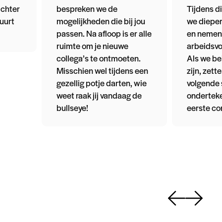
achter
bespreken we de
Tijdens d
tuurt
mogelijkheden die bij jou
we dieper
passen. Na afloop is er alle
en nemen
ruimte om je nieuwe
arbeidsvo
collega’s te ontmoeten.
Als we be
Misschien wel tijdens een
zijn, zet
gezellig potje darten, wie
volgende 
weet raak jij vandaag de
ondertek
bullseye!
eerste co