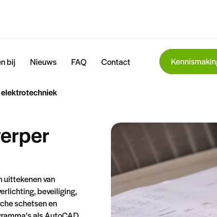
Kennismakin
n bij
Nieuws
FAQ
Contact
 elektrotechniek
werper
n uittekenen van
rlichting, beveiliging,
ische schetsen en
ogramma’s als AutoCAD