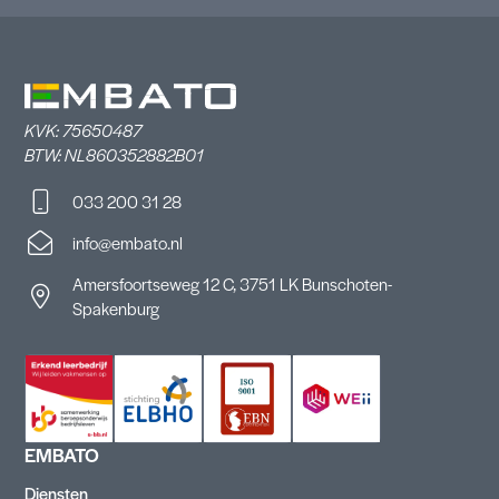
KVK: 75650487
BTW: NL860352882B01
033 200 31 28
info@embato.nl
Amersfoortseweg 12 C, 3751 LK Bunschoten-
Spakenburg
EMBATO
Diensten