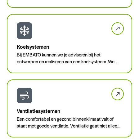
waaronder gasgestookt, hybride en all-electric
(gasloos). We zijn volledig op de hoogte van de
laatste regelgeving en onderhouden een groot
netwerk waarin de nieuwste ontwikkelingen op het
gebied van verwarming worden gedeeld.
Koelsystemen
Bij EMBATO kunnen we je adviseren bij het
ontwerpen en realiseren van een koelsysteem. We
hebben kennis en ervaring met koelsystemen voor
luxe woningbouw tot grote industriële toepassingen
zoals koel- en vrieshuizen.
Ventilatiesystemen
Een comfortabel en gezond binnenklimaat valt of
staat met goede ventilatie. Ventilatie gaat niet alleen
om comfort; er zit ook veel regelgeving aan vast,