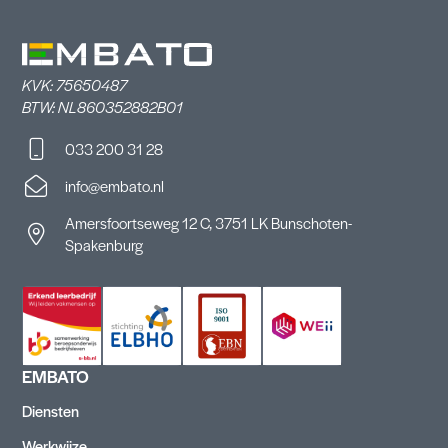
KVK: 75650487
BTW: NL860352882B01
033 200 31 28
info@embato.nl
Amersfoortseweg 12 C, 3751 LK Bunschoten-
Spakenburg
EMBATO
Diensten
Werkwijze