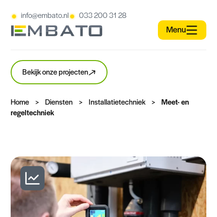
info@embato.nl
033 200 31 28
Bekijk onze projecten
Home
>
Diensten
>
Installatietechniek
>
Meet- en
regeltechniek