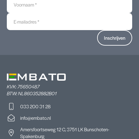
*
E-
mailadres
*
KVK: 75650487
BTW: NL860352882B01
033 200 31 28
info@embato.nl
Amersfoortseweg 12 C, 3751 LK Bunschoten-
Spakenburg